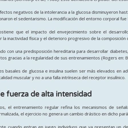
fectos negativos de la intolerancia a la glucosa disminuyeron ha
onaron el sedentarismo. La modificación del entorno corporal fue l
sostiene que el impacto del envejecimiento sobre el desarroll
la inactividad física y el deterioro progresivo de la composición c
do con una predisposición hereditaria para desarrollar diabetes
tos gracias a la regularidad de sus entrenamientos (Rogers en: Bj
les basales de glucosa e insulina suelen ser más elevados en 
idad muscular y no a una falla intrínseca del receptor insulínico.
e fuerza de alta intensidad
, el entrenamiento regular refina los mecanismos de señaliza
rmalizada, el ejercicio no genera un cambio drástico en dicho par
te cuando entran en juego individuos que ya presentan un dete