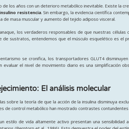
de los años con un deterioro metabólico inevitable. Existe la cre
insulino resistencia
. Sin embargo, la evidencia científica cont
da de masa muscular y aumento del tejido adiposo visceral.
manaque, los verdaderos responsables de que nuestras células d
te de sustratos, entendemos que el músculo esquelético es el prin
edentarismo se cronifica, los transportadores GLUT4 disminuye
in evaluar el nivel de movimiento diario es una simplificación o
ejecimiento: El análisis molecular
dudas sobre la teoría de que la acción de la insulina disminuya ex
nes de control metabólico han mostrado contrastes contundentes 
n estilo de vida altamente activo presentan una sensibilidad a
arios (Berntorp et al., 1986). Esto demuestra el poder del estí