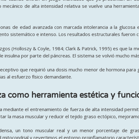
lo mecánico de alta intensidad relativa se vuelve una herramienta
sonas de edad avanzada con marcada intolerancia a la glucosa e
nto sistemático e intenso. Los resultados estructurales fueron 
os (Holloszy & Coyle, 1984; Clark & Patrick, 1995) es que la mej
 insulina por parte del páncreas. El sistema se volvió mucho más
an receptivo que requirió una dosis mucho menor de hormona para 
ias al esfuerzo físico demandante.
za como herramienta estética y funci
ia mediante el entrenamiento de fuerza de alta intensidad permit
ntar la masa muscular y reducir el tejido graso ectópico, mejoramo
densa, un tono muscular real y un menor porcentaje de grasa
mitocondrial y revertimos el entorno proinflamatorio característ