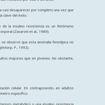
sta casi desaparecer por completo una vez que
a clave del éxito.
o de la insulino resistencia es un fenómeno
orporal (Zavaroni et al., 1989).
, se observó que esta anomalía fenotípica no
öntorp, P., 1992).
adultos mayores que en jóvenes. No obstante,
ción celular. En contraposición, en adultos
ámetro específico.
rioro metabólico o una insulino resistencia