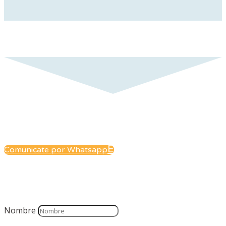
Coordiná tu entrevista
inicial
Comunicate por Whatsapp
o envianos tu consulta por
correo
Nombre