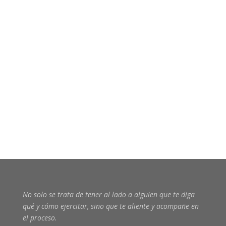
No solo se trata de tener al lado a alguien que te diga
qué y cómo ejercitar, sino que te aliente y acompañe en
el proceso
.