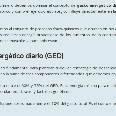
 primero debemos dominar el concepto de
gasto energético di
rico y cómo el ejercicio estratégico influye directamente en la
s al conjunto de procesos físico-químicos que ocurren en tus cé
s requieren energía proveniente de los alimentos; de lo contrari
 masa muscular— para sobrevivir
.
ergético diario (GED)
 es fundamental para plantear cualquier estrategia de descens
sino la suma de tres componentes diferenciados que debemos apr
ta entre el 60% y 75% del GED
. Es la energía mínima para man
scular, edad, sexo y factores genéticos
.
Supone aproximadamente el 10% del gasto total
. Es el costo en