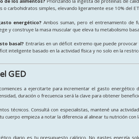
o de los alimentos?
Priorizando la ingesta de proteínas de cal
s o carbohidratos simples, elevando ligeramente ese 10% del E
 gasto energético?
Ambos suman, pero el entrenamiento de fu
ege y construye la masa muscular que eleva tu metabolismo basa
asto basal?
Entrarías en un déficit extremo que puede provocar f
cit inteligente basado en la actividad física y no solo en la restric
 el GED
omiences a ejercitarte para incrementar el gasto energético der
nsidad, duración o frecuencia será la clave para obtener benefici
tos técnicos. Consultá con especialistas, mantené una activida
tu cuerpo empieza a notar la diferencia al alinear tu nutrición c
tico diario es tu presupuesto calórico. No gastes energía sol