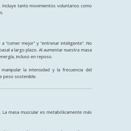
. Incluye tanto movimientos voluntarios como
as
.
a “comer mejor” y “entrenar inteligente”
. No
basal a largo plazo
. Al aumentar nuestra masa
energía, incluso en reposo
.
l manipular la intensidad y la frecuencia del
e peso sostenible
.
al. La masa muscular es metabólicamente más